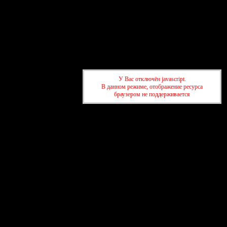
Главная
Участники
Поиск
Регистрация
Войти
Активные темы
Привет, Гость!
Войдите
или
зарегистрируйтесь
.
У Вас отключён javascript.
В данном режиме, отображение ресурса
»
Спортивный форум SportWin.By
»
Теннис
браузером не поддерживается
»
Спортивный форум SportWin.By
»
Теннис
создать бесплатный форум