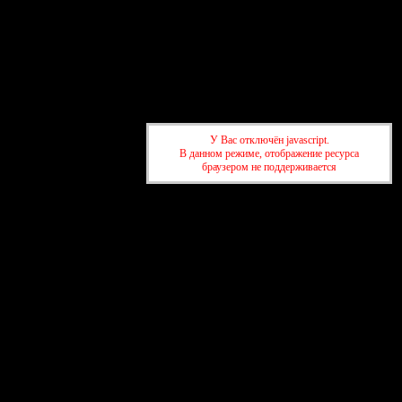
Главная
Участники
Поиск
Регистрация
Войти
Активные темы
Привет, Гость!
Войдите
или
зарегистрируйтесь
.
У Вас отключён javascript.
В данном режиме, отображение ресурса
»
Спортивный форум SportWin.By
»
Кандидаты на складчину
браузером не поддерживается
»
Спортивный форум SportWin.By
»
Кандидаты на складчину
создать бесплатный форум