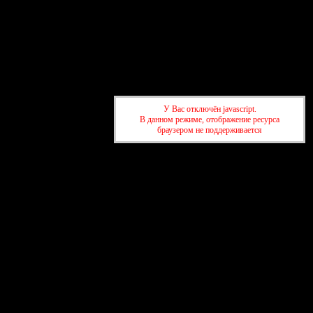
Главная
Участники
Поиск
Регистрация
Войти
Активные темы
Привет, Гость!
Войдите
или
зарегистрируйтесь
.
У Вас отключён javascript.
В данном режиме, отображение ресурса
»
Спортивный форум SportWin.By
»
Новости нашего форума
браузером не поддерживается
»
Форум sportwin.by вернулся!)
»
Спортивный форум SportWin.By
»
Новости нашего форума
»
Форум sportwin.by вернулся!)
создать бесплатный форум