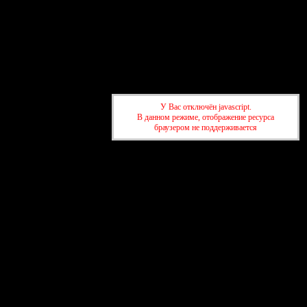
Главная
Участники
Поиск
Регистрация
Войти
Активные темы
Привет, Гость!
Войдите
или
зарегистрируйтесь
.
У Вас отключён javascript.
В данном режиме, отображение ресурса
»
Спортивный форум SportWin.By
»
Список доверия
браузером не поддерживается
пользователей
»
Список доверия.
»
Спортивный форум SportWin.By
»
Список доверия
пользователей
»
Список доверия.
создать бесплатный форум