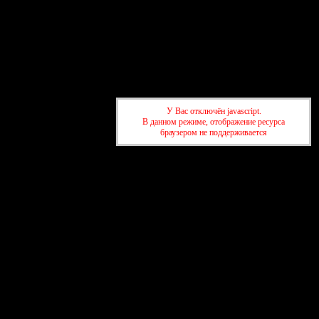
Главная
Участники
Поиск
Регистрация
Войти
Активные темы
Привет, Гость!
Войдите
или
зарегистрируйтесь
.
У Вас отключён javascript.
В данном режиме, отображение ресурса
»
Спортивный форум SportWin.By
»
Продажа прогнозов с
браузером не поддерживается
платных ресурсов
»
Покупка прогнозов с betsprofit.ru
»
Спортивный форум SportWin.By
»
Продажа прогнозов с
платных ресурсов
»
Покупка прогнозов с betsprofit.ru
создать бесплатный форум